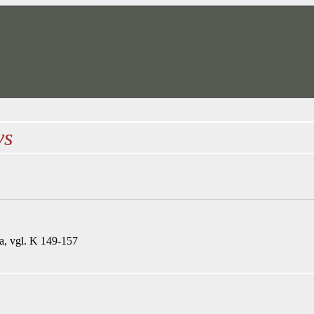
vs
a
, vgl.
K 149
-
157