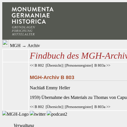
MGH
→
Archiv
Findbuch des MGH-Archi
<< B 802
[
Übersicht
] | [
Personenregister
]
B 803a >>
MGH-Archiv B 803
Nachlaß Emmy Heller
1959) Übernahme des Materials zu Thomas von Capu
<< B 802
[
Übersicht
] | [
Personenregister
]
B 803a >>
Verwaltung