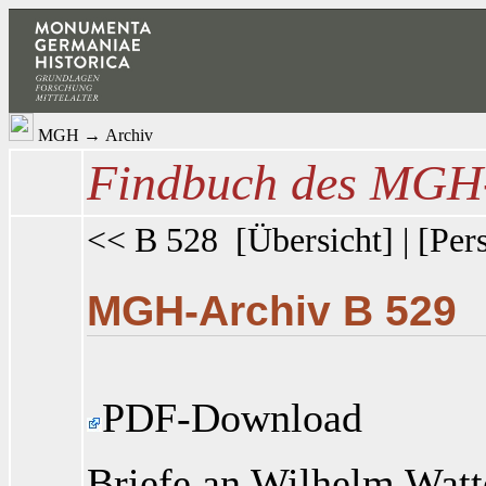
MGH
→
Archiv
Findbuch des MGH-
<< B 528
[
Übersicht
] | [
Per
MGH-Archiv B 529
PDF-Download
Briefe an Wilhelm Wat