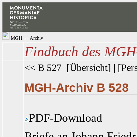
MGH
→
Archiv
Findbuch des MGH-
<< B 527
[
Übersicht
] | [
Per
MGH-Archiv B 528
PDF-Download
Briefe an Johann Fried