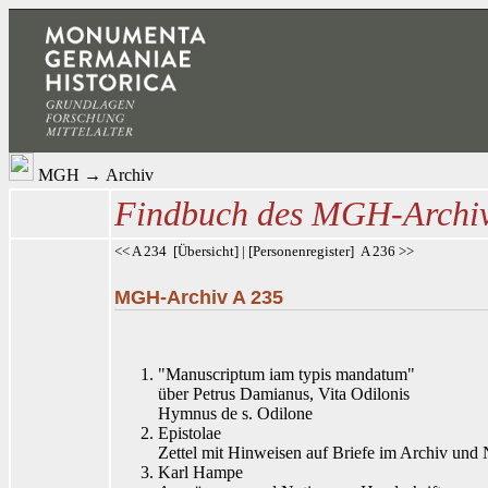
MGH
→
Archiv
Findbuch des MGH-Archi
<< A 234
[
Übersicht
] | [
Personenregister
]
A 236 >>
MGH-Archiv A 235
"Manuscriptum iam typis mandatum"
über Petrus Damianus, Vita Odilonis
Hymnus de s. Odilone
Epistolae
Zettel mit Hinweisen auf Briefe im Archiv und
Karl Hampe