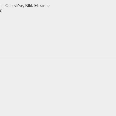
 Ste. Geneviève, Bibl. Mazarine
s
)