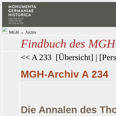
MGH
→
Archiv
Findbuch des MGH-
<< A 233
[
Übersicht
] | [
Pers
MGH-Archiv A 234
Die Annalen des Th