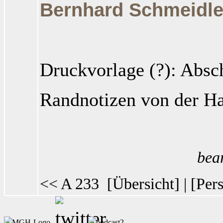
Bernhard Schmeidle
Druckvorlage (?): Absc
Randnotizen von der H
bea
<< A 233
[
Übersicht
] | [
Pers