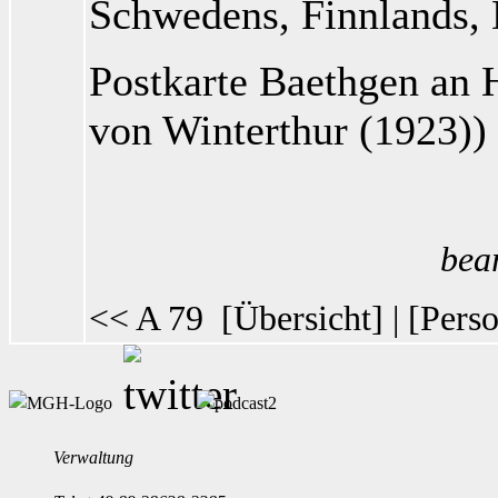
Schwedens, Finnlands, 
Postkarte Baethgen
an H
von Winterthur
(1923))
bea
<< A 79
[
Übersicht
] | [
Perso
Verwaltung