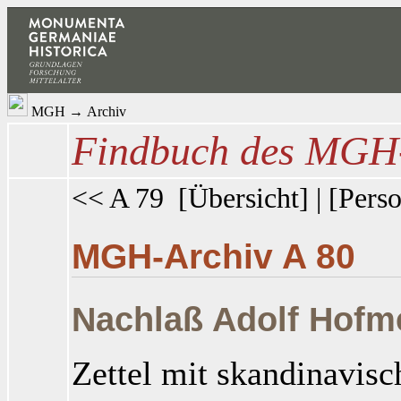
MGH
→
Archiv
Findbuch des MGH-
<< A 79
[
Übersicht
] | [
Perso
MGH-Archiv A 80
Nachlaß Adolf Hofme
Zettel mit skandinavisc