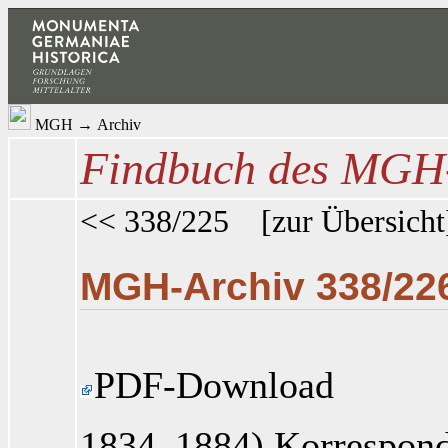
MGH
→
Archiv
Findbuch des MGH-
<< 338/225
[
zur Übersicht
MGH-Archiv 338/22
PDF-Download
1834–1884) Korrespond