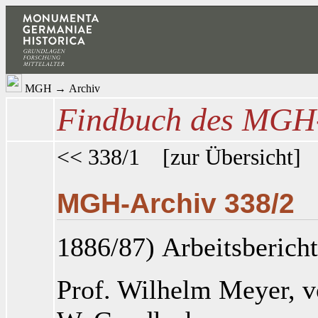
MGH
→
Archiv
Findbuch des MGH-
<< 338/1
[
zur Übersicht
MGH-Archiv 338/2
1886/87) Arbeitsbericht
Prof. Wilhelm Meyer
, 