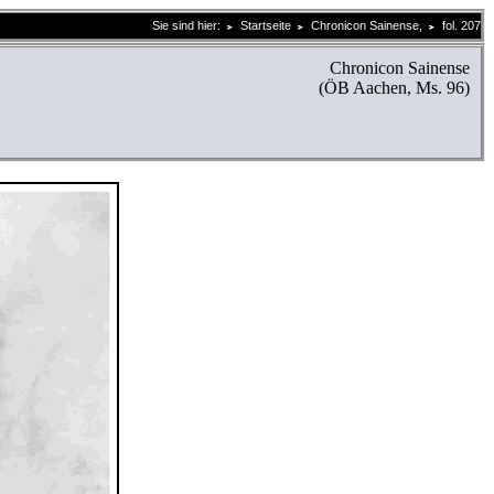
Sie sind hier:
Startseite
Chronicon Sainense,
fol. 207
Chronicon Sainense
(ÖB Aachen, Ms. 96)