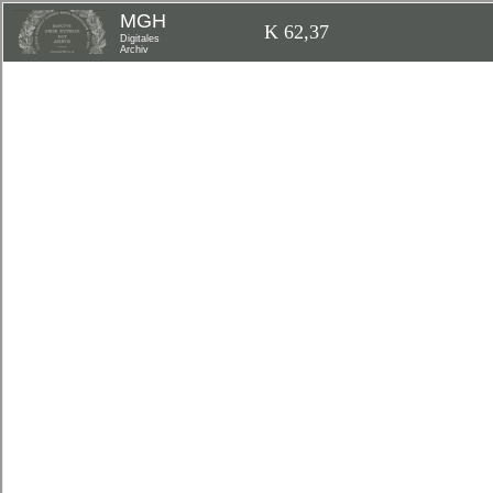
MGH
K 62,37
Digitales
Archiv