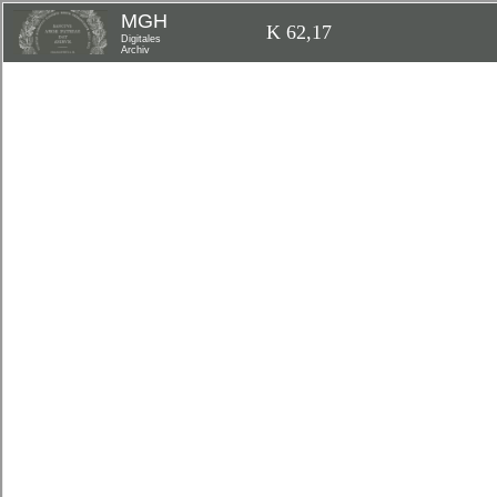
MGH
K 62,17
Digitales
Archiv