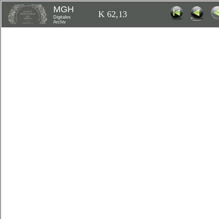
MGH
K 62,13
Digitales
Archiv