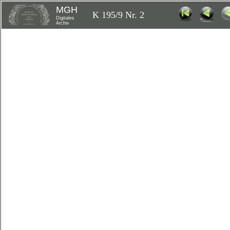
MGH
K 195/9 Nr. 2
Digitales
Archiv