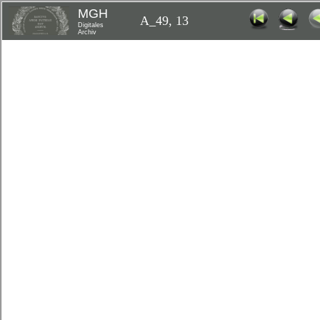
MGH
A_49, 13
Digitales
Archiv