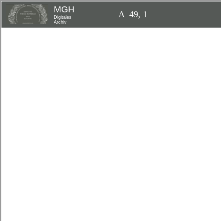
MGH
A_49, 1
Digitales
Archiv