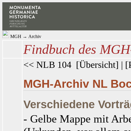
MGH
→
Archiv
Findbuch des MGH-
<< NLB 104
[
Übersicht
] | [
MGH-Archiv NL Boc
Verschiedene Vorträ
- Gelbe Mappe mit Arbei