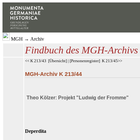
MGH
→
Archiv
Findbuch des MGH-Archivs
<< K 213/43
[
Übersicht
] | [
Personenregister
]
K 213/45>>
MGH-Archiv K 213/44
Theo Kölzer: Projekt "Ludwig der Fromme"
Deperdita