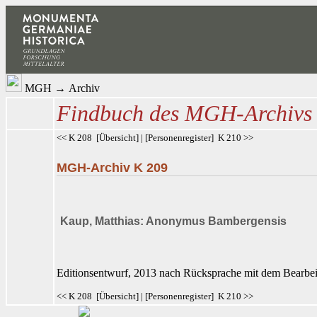
MGH
→
Archiv
Findbuch des MGH-Archivs
<< K 208
[
Übersicht
] | [
Personenregister
]
K 210 >>
MGH-Archiv K 209
Kaup, Matthias: Anonymus Bambergensis
Editionsentwurf, 2013 nach Rücksprache mit dem Bearbeite
<< K 208
[
Übersicht
] | [
Personenregister
]
K 210 >>