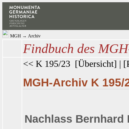
MGH
→
Archiv
Findbuch des MGH-
<< K 195/23
[
Übersicht
] | [
MGH-Archiv K 195/
Nachlass Bernhard 