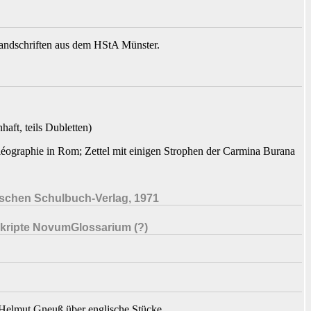
Handschriften aus dem HStA Münster.
aft, teils Dubletten)
éographie in Rom; Zettel mit einigen Strophen der Carmina Burana
rischen Schulbuch-Verlag, 1971
kripte NovumGlossarium (?)
 Helmut Gneuß über englische Stücke.