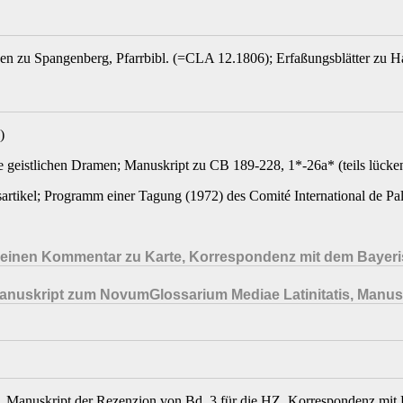
zen zu Spangenberg, Pfarrbibl. (=CLA 12.1806); Erfaßungsblätter zu 
)
ie geistlichen Dramen; Manuskript zu CB 189-228, 1*-26a* (teils lückenh
rtikel; Programm einer Tagung (1972) des Comité International de Pal
 für einen Kommentar zu Karte, Korrespondenz mit dem Baye
anuskript zum NovumGlossarium Mediae Latinitatis, Manus
, Manuskript der Rezenzion von Bd. 3 für die HZ. Korrespondenz mit