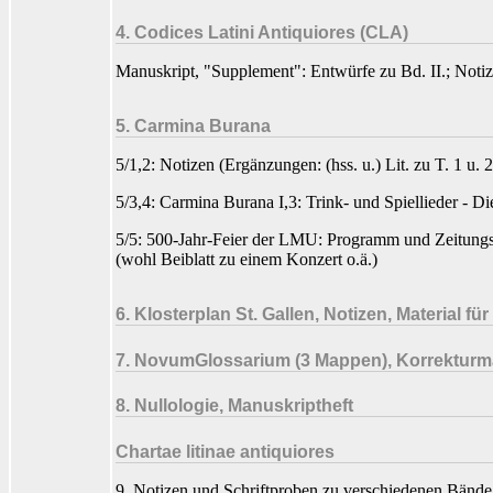
4. Codices Latini Antiquiores (CLA)
Manuskript, "Supplement": Entwürfe zu Bd. II.; Noti
5. Carmina Burana
5/1,2: Notizen (Ergänzungen: (hss. u.) Lit. zu T. 1 u. 2
5/3,4: Carmina Burana I,3: Trink- und Spiellieder - D
5/5: 500-Jahr-Feier der LMU: Programm und Zeitungsa
(wohl Beiblatt zu einem Konzert o.ä.)
6. Klosterplan St. Gallen, Notizen, Material
7. NovumGlossarium (3 Mappen), Korrekturm
8. Nullologie, Manuskriptheft
Chartae litinae antiquiores
9. Notizen und Schriftproben zu verschiedenen Bände