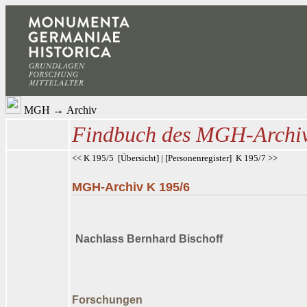
MGH
→
Archiv
Findbuch des MGH-Archi
<< K 195/5
[
Übersicht
] | [
Personenregister
]
K 195/7 >>
MGH-Archiv K 195/6
Nachlass Bernhard Bischoff
Forschungen