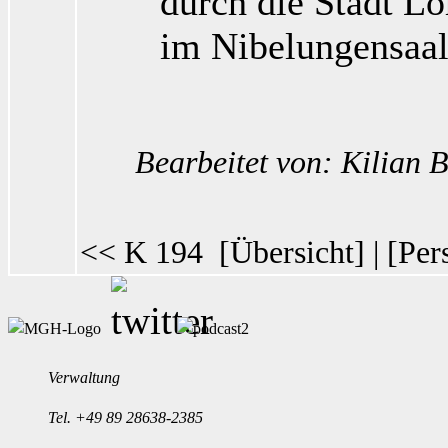
durch die Stadt L
im Nibelungensaal
Bearbeitet von: Kilian
<< K 194
[
Übersicht
] | [
Per
Verwaltung
Tel.
+49 89 28638-2385