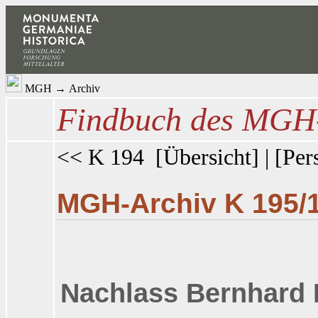
MGH
→
Archiv
Findbuch des MGH-
<< K 194
[
Übersicht
] | [
Per
MGH-Archiv K 195/
Nachlass Bernhard 