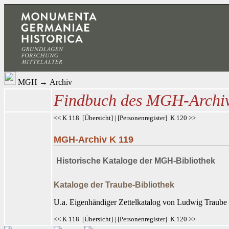
MGH
→
Archiv
Findbuch des MGH-Archi
<< K 118
[
Übersicht
] | [
Personenregister
]
K 120 >>
MGH-Archiv K 119
Historische Kataloge der MGH-Bibliothek
Kataloge der Traube-Bibliothek
U.a. Eigenhändiger Zettelkatalog von Ludwig Traube
<< K 118
[
Übersicht
] | [
Personenregister
]
K 120 >>