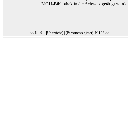
MGH-Bibliothek in der Schweiz getätigt wurde
<< K 101
[
Übersicht
] | [
Personenregister
]
K 103 >>