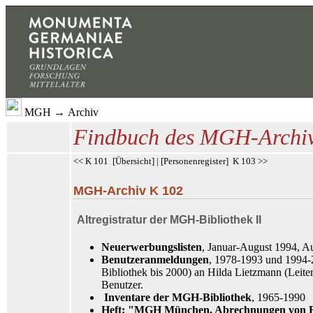
MGH
→
Archiv
Findbuch des MGH-Archi
<< K 101
[
Übersicht
] | [
Personenregister
]
K 103 >>
MGH-Archiv K 102
Altregistratur der MGH-Bibliothek II
Neuerwerbungslisten
, Januar-August 1994, 
Benutzeranmeldungen
, 1978-1993 und 1994-2
Bibliothek bis 2000) an Hilda Lietzmann (Leite
Benutzer.
Inventare der MGH-Bibliothek
, 1965-1990
Heft: "MGH München, Abrechnungen von F