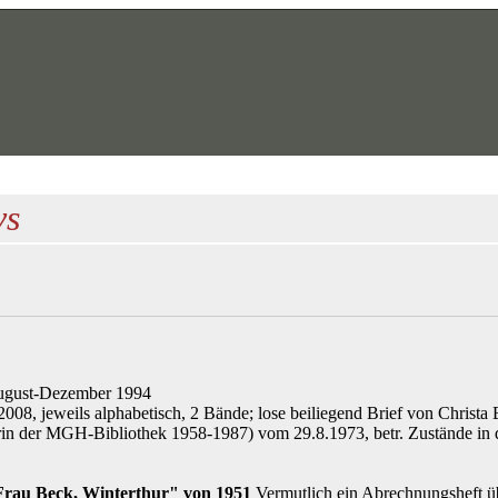
vs
August-Dezember 1994
008, jeweils alphabetisch, 2 Bände; lose beiliegend Brief von Christa
rin der MGH-Bibliothek 1958-1987) vom 29.8.1973, betr. Zustände in de
rau Beck, Winterthur" von 1951
Vermutlich ein Abrechnungsheft üb