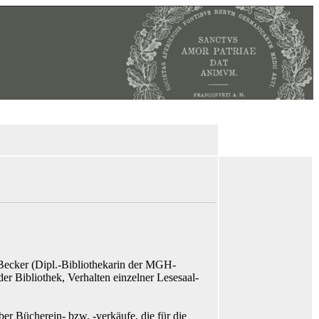
 Becker (Dipl.-Bibliothekarin der MGH-
r Bibliothek, Verhalten einzelner Lesesaal-
er Bücherein- bzw. -verkäufe, die für die