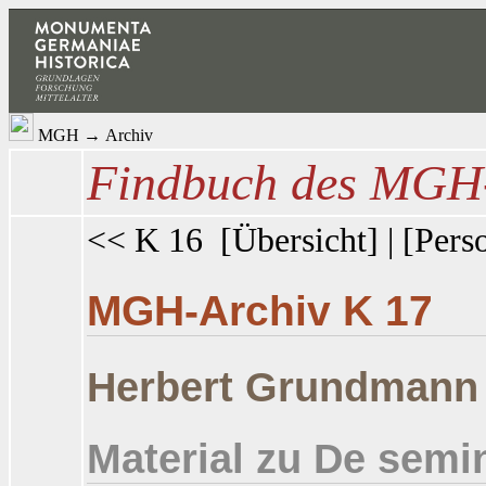
MGH
→
Archiv
Findbuch des MGH-
<< K 16
[
Übersicht
] | [
Pers
MGH-Archiv K 17
Herbert Grundmann
Material zu De semi