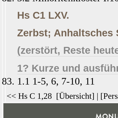
Hs C1 LXV.
Zerbst; Anhaltsches 
(zerstört, Reste heu
1? Kurze und ausführ
1.1 1-5, 6, 7-10, 11
<< Hs C 1,28
[
Übersicht
] | [
Pers