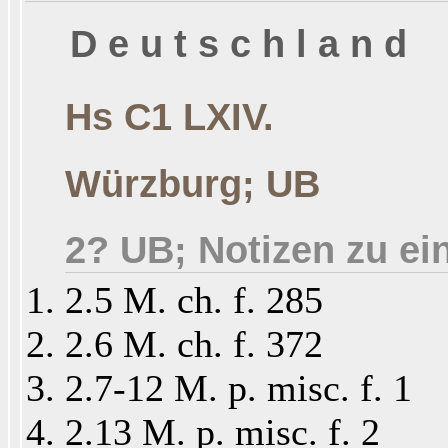
D e u t s c h l a n d
Hs C1 LXIV.
Würzburg; UB
2? UB; Notizen zu ei
2.5 M. ch. f. 285
2.6 M. ch. f. 372
2.7-12 M. p. misc. f. 1
2.13 M. p. misc. f. 2