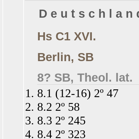
D e u t s c h l a n 
Hs C1 XVI.
Berlin, SB
8? SB, Theol. lat.
8.1 (12-16) 2º 47
8.2 2º 58
8.3 2º 245
8.4 2º 323