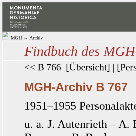
MGH
→
Archiv
Findbuch des MGH-
<< B 766
[
Übersicht
] | [
Per
MGH-Archiv B 767
1951–1955 Personalakt
u. a. J. Autenrieth
– A. 