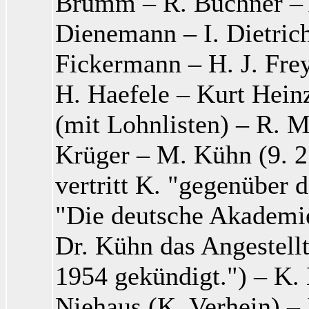
Brumm
– R. Buchner
– 
Dienemann
– I. Dietric
Fickermann
– H. J. Fre
H. Haefele
– Kurt Hein
(mit Lohnlisten) – R. 
Krüger
– M. Kühn
(9. 2
vertritt K. "gegenüber 
"Die deutsche Akademie
Dr. Kühn
das Angestell
1954 gekündigt.") – K.
Niehaus (K. Verhein
) –