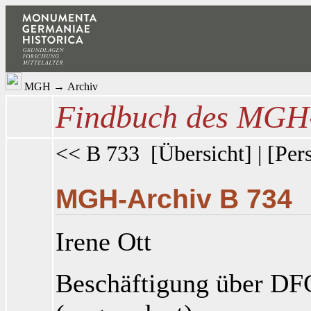
MGH
→
Archiv
Findbuch des MGH-
<< B 733
[
Übersicht
] | [
Per
MGH-Archiv B 734
Irene Ott
Beschäftigung über DF