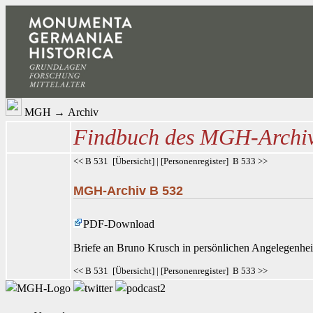
MGH
→
Archiv
Findbuch des MGH-Archi
<< B 531
[
Übersicht
] | [
Personenregister
]
B 533 >>
MGH-Archiv B 532
PDF-Download
Briefe an Bruno Krusch
in persönlichen Angelegenhei
<< B 531
[
Übersicht
] | [
Personenregister
]
B 533 >>