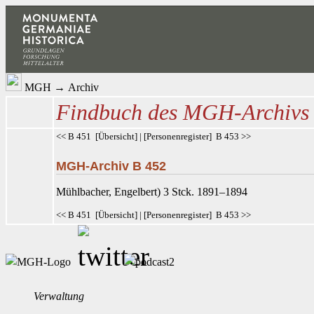
MGH
→
Archiv
Findbuch des MGH-Archivs
<< B 451
[
Übersicht
] | [
Personenregister
]
B 453 >>
MGH-Archiv B 452
Mühlbacher
, Engelbert) 3 Stck. 1891–1894
<< B 451
[
Übersicht
] | [
Personenregister
]
B 453 >>
Verwaltung