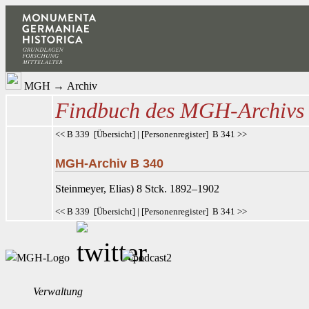
MGH
→
Archiv
Findbuch des MGH-Archivs
<< B 339
[
Übersicht
] | [
Personenregister
]
B 341 >>
MGH-Archiv B 340
Steinmeyer
, Elias) 8 Stck. 1892–1902
<< B 339
[
Übersicht
] | [
Personenregister
]
B 341 >>
Verwaltung