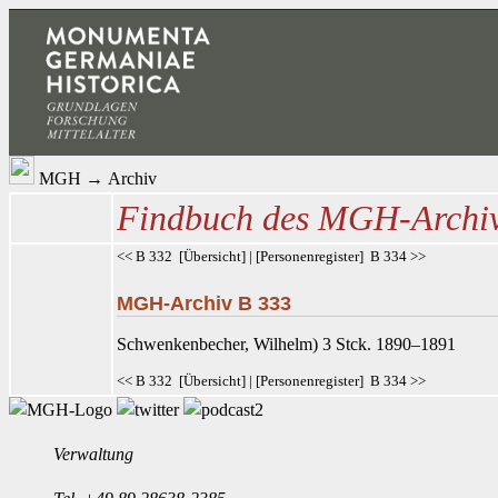
MGH
→
Archiv
Findbuch des MGH-Archi
<< B 332
[
Übersicht
] | [
Personenregister
]
B 334 >>
MGH-Archiv B 333
Schwenkenbecher
, Wilhelm) 3 Stck. 1890–1891
<< B 332
[
Übersicht
] | [
Personenregister
]
B 334 >>
Verwaltung