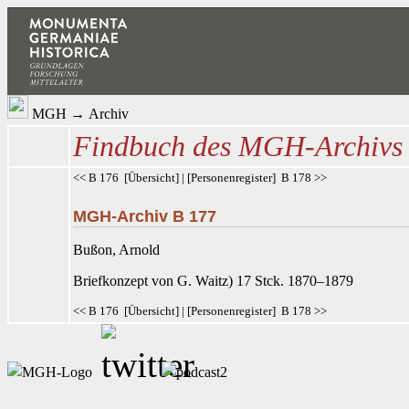
MGH
→
Archiv
Findbuch des MGH-Archivs
<< B 176
[
Übersicht
] | [
Personenregister
]
B 178 >>
MGH-Archiv B 177
Bußon
, Arnold
Briefkonzept von G. Waitz
) 17 Stck. 1870–1879
<< B 176
[
Übersicht
] | [
Personenregister
]
B 178 >>