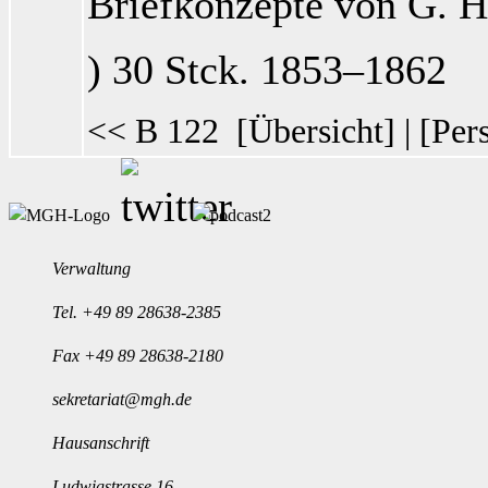
Briefkonzepte von G. H
) 30 Stck. 1853–1862
<< B 122
[
Übersicht
] | [
Per
Verwaltung
Tel.
+49 89 28638-2385
Fax +49 89 28638-2180
sekretariat@mgh.de
Hausanschrift
Ludwigstrasse 16