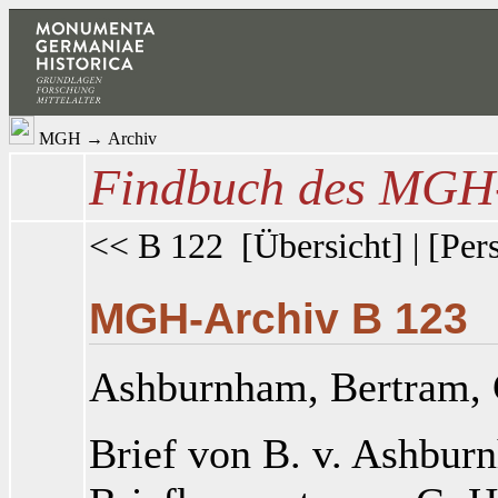
MGH
→
Archiv
Findbuch des MGH-
<< B 122
[
Übersicht
] | [
Per
MGH-Archiv B 123
Ashburnham, Bertram
,
Brief von B. v. Ashbur