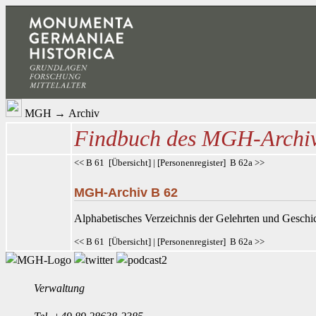
MGH
→
Archiv
Findbuch des MGH-Archi
<< B 61
[
Übersicht
] | [
Personenregister
]
B 62a >>
MGH-Archiv B 62
Alphabetisches Verzeichnis der Gelehrten und Gesch
<< B 61
[
Übersicht
] | [
Personenregister
]
B 62a >>
Verwaltung