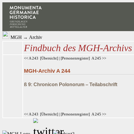
MGH
→
Archiv
Findbuch des MGH-Archivs
<< A 243
[
Übersicht
] | [
Personenregister
]
A 245 >>
MGH-Archiv A 244
ß 9: Chronicon Polonorum – Teilabschrift
<< A 243
[
Übersicht
] | [
Personenregister
]
A 245 >>