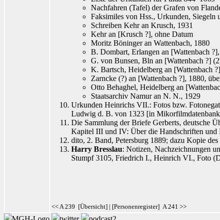
Nachfahren (Tafel) der Grafen von Fland
Faksimiles von Hss., Urkunden, Siegeln 
Schreiben Kehr
an Krusch
, 1931
Kehr
an [Krusch
?], ohne Datum
Moritz Böninger
an Wattenbach
, 1880
B. Dombart, Erlangen an [Wattenbach
?],
G. von Bunsen, Bln an [Wattenbach
?] (2
K. Bartsch, Heidelberg an [Wattenbach
?]
Zarncke (?) an [Wattenbach
?], 1880, übe
Otto Behaghel
, Heidelberg an [Wattenba
Staatsarchiv Namur an N. N., 1929
Urkunden Heinrichs VII.: Fotos bzw. Fotonegat
Ludwig d. B. von 1323 [in Mikorfilmdatenbank 
Die Sammlung der Briefe Gerberts, deutsche Üb
Kapitel III und IV: Über die Handschriften un
dito, 2. Band, Petersburg 1889; dazu Kopie des
Harry Bresslau
: Notizen, Nachzeichnungen un
Stumpf
3105, Friedrich I., Heinrich VI., Foto (
<< A 239
[
Übersicht
] | [
Personenregister
]
A 241 >>