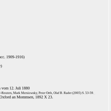
(acc. 1909-1916)
e)
s vom 12. Juli 1880
Reuters, Mark Mersiowsky, Peter Orth, Olaf B. Rader (2005)
S. 53-59
.
y, Oxford an Mommsen, 1892 X 23.