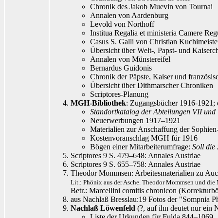
Chronik des Jakob Muevin von Tournai
Annalen von Aardenburg
Levold von Northoff
Institua Regalia et ministeria Camere 
Casus S. Galli von Christian Kuchimeiste
Übersicht über Welt-, Papst- und Kaiserc
Annalen von Münstereifel
Bernardus Guidonis
Chronik der Päpste, Kaiser und französi
Übersicht über Dithmarscher Chroniken
Scriptores-Planung
MGH-Bibliothek
: Zugangsbücher 1916-1921; 
Standortkatalog der Abteilungen VII und
Neuerwerbungen 1917–1921
Materialien zur Anschaffung der Sophie
Kostenvoranschlag MGH für 1916
Bögen einer Mitarbeiterumfrage:
Soll die
Scriptores 9 S. 479–648: Annales Austriae
Scriptores 9 S. 655–758: Annales Austriae
Theodor Mommsen: Arbeitesmaterialien zu Auct. 
Lit.: Phönix aus der Asche. Theodor Mommsen und die 
Betr.: Marcellini comitis chronicon (Korrekt
aus Nachlaß Bresslau
:19 Fotos der "Sompnia Ph
Nachlaß Löwenfeld
(?, auf ihn deutet nur ei
Liste der Urkunden für Fulda 844–1069