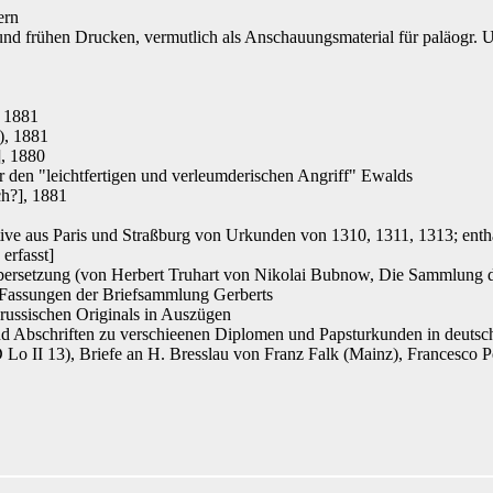
ern
und frühen Drucken, vermutlich als Anschauungsmaterial für paläogr. U
 1881
), 1881
, 1880
r den "leichtfertigen und verleumderischen Angriff" Ewalds
ch
?], 1881
ive aus Paris und Straßburg von Urkunden von 1310, 1311, 1313; enthä
erfasst]
ersetzung (von Herbert Truhart
von Nikolai Bubnow
, Die Sammlung de
d Fassungen der Briefsammlung Gerberts
 russischen Originals in Auszügen
d Abschriften zu verschieenen Diplomen und Papsturkunden in deutsch
D Lo II 13), Briefe an H. Bresslau
von Franz Falk
(Mainz), Francesco Pe