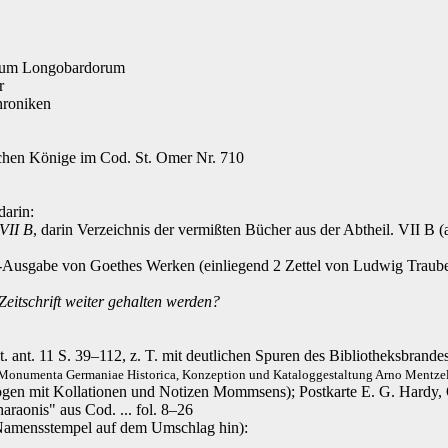
Regum Longobardorum
r
hroniken
schen Könige im Cod. St. Omer Nr. 710
darin:
 VII B
, darin Verzeichnis der vermißten Bücher aus der Abtheil. VII B 
n-Ausgabe von Goethes Werken (einliegend 2 Zettel von
Ludwig Traub
 Zeitschrift weiter gehalten werden?
ant. 11 S. 39–112, z. T. mit deutlichen Spuren des Bibliotheksbrande
Monumenta Germaniae Historica, Konzeption und Kataloggestaltung Arno Mentzel-
urbögen mit Kollationen und Notizen Mommsens); Postkarte E. G. Hard
araonis" aus Cod. ... fol. 8–26
n Namensstempel auf dem Umschlag hin):