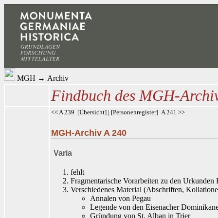
MGH
→
Archiv
Findbuch des MGH-Archi
<< A 239
[
Übersicht
] | [
Personenregister
]
A 241 >>
MGH-Archiv A 240
Varia
fehlt
Fragmentarische Vorarbeiten zu den Urkunden 
Verschiedenes Material (Abschriften, Kollatione
Annalen von Pegau
Legende von den Eisenacher Dominikan
Gründung von St. Alban in Trier