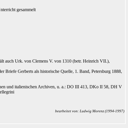
nterricht gesammelt
lt auch Urk. von Clemens V. von 1310 (betr. Heinrich VII.),
r Briefe Gerberts als historische Quelle, 1. Band, Petersburg 1888,
en und italienischen Archiven, u. a.: DO III 413, DKo II 58, DH V
llegrini
bearbeitet von: Ludwig Morenz (1994-1997)