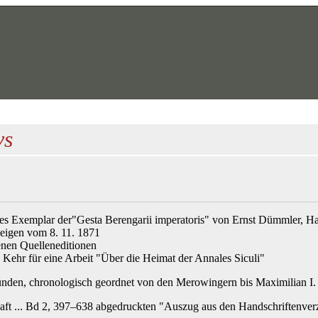
vs
s Exemplar der"Gesta Berengarii imperatoris" von Ernst Dümmler
, H
zeigen vom 8. 11. 1871
nen Quelleneditionen
. Kehr
für eine Arbeit "Über die Heimat der Annales Siculi"
nden, chronologisch geordnet von den Merowingern bis Maximilian I. 
aft ... Bd 2, 397–638 abgedruckten "Auszug aus den Handschriftenverz