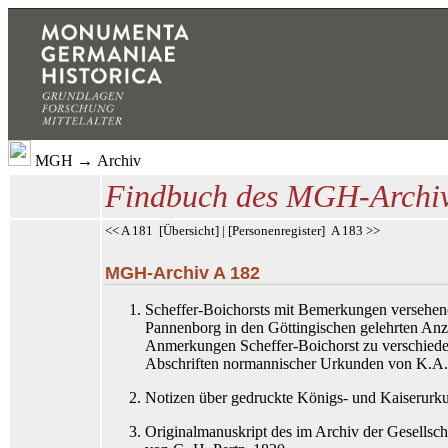
MGH
→
Archiv
Findbuch des MGH-Archi
<< A 181
[
Übersicht
] | [
Personenregister
]
A 183 >>
MGH-Archiv A 182
Scheffer-Boichorsts
mit Bemerkungen versehene
Pannenborg
in den Göttingischen gelehrten An
Anmerkungen Scheffer-Boichorst
zu verschiede
Abschriften normannischer Urkunden von K.A
Notizen über gedruckte Königs- und Kaiserurku
Originalmanuskript des im Archiv der Gesellsch