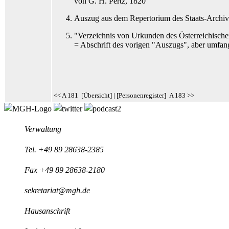
von G. H. Pertz
, 1820
Auszug aus dem Repertorium des Staats-Archiv
"Verzeichnis von Urkunden des Österreichische
= Abschrift des vorigen "Auszugs", aber umfang
<< A 181
[
Übersicht
] | [
Personenregister
]
A 183 >>
Verwaltung
Tel.
+49 89 28638-2385
Fax +49 89 28638-2180
sekretariat@mgh.de
Hausanschrift