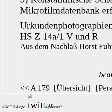
Mikrofilmdatenbank
erf
Urkundenphotographien 
HS Z 14a/1 V und R
Aus dem Nachlaß Horst Fuh
bea
<< A 179
[
Übersicht
] | [
Pers