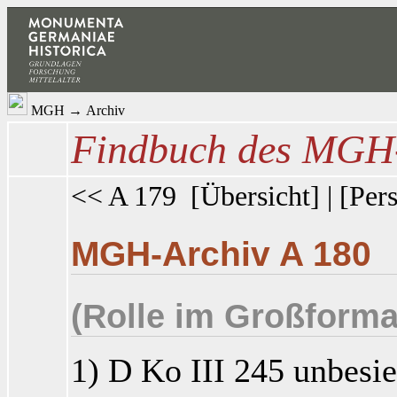
MGH
→
Archiv
Findbuch des MGH-
<< A 179
[
Übersicht
] | [
Pers
MGH-Archiv A 180
(Rolle im Großforma
1) D Ko III 245 unbesie