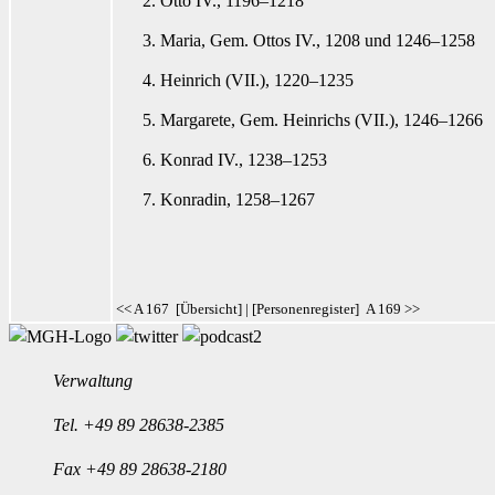
Otto IV., 1196–1218
Maria, Gem. Ottos IV., 1208 und 1246–1258
Heinrich (VII.), 1220–1235
Margarete, Gem. Heinrichs (VII.), 1246–1266
Konrad IV., 1238–1253
Konradin, 1258–1267
<< A 167
[
Übersicht
] | [
Personenregister
]
A 169 >>
Verwaltung
Tel.
+49 89 28638-2385
Fax +49 89 28638-2180