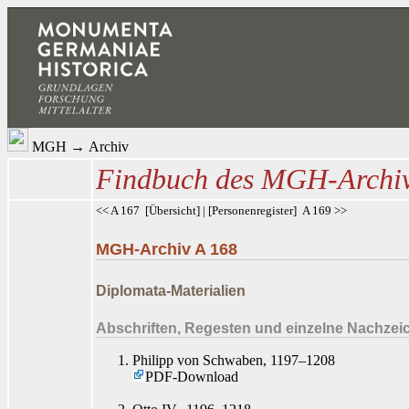
MGH
→
Archiv
Findbuch des MGH-Archi
<< A 167
[
Übersicht
] | [
Personenregister
]
A 169 >>
MGH-Archiv A 168
Diplomata-Materialien
Abschriften, Regesten und einzelne Nachze
Philipp von Schwaben, 1197–1208
PDF-Download