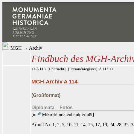
MGH
→
Archiv
Findbuch des MGH-Archi
<< A 113
[
Übersicht
] | [
Personenregister
]
A 115 >>
MGH-Archiv A 114
(Großformat)
Diplomata – Fotos
[in
Mikrofilmdatenbank
erfaßt]
Arnolf Nr. 1, 2, 5, 10, 11, 14, 15, 17, 19, 24–28, 35–