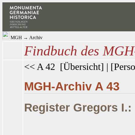
MGH
→
Archiv
Findbuch des MGH-
<< A 42
[
Übersicht
] | [
Perso
MGH-Archiv A 43
Register Gregors I.: