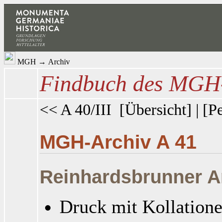
MGH
→
Archiv
Findbuch des MGH-
<< A 40/III
[
Übersicht
] | [
Pe
MGH-Archiv A 41
Reinhardsbrunner A
Druck mit Kollation