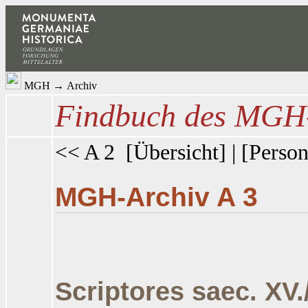
MGH
→
Archiv
Findbuch des MGH-
<< A 2
[
Übersicht
] | [
Person
MGH-Archiv A 3
Scriptores saec. XV.