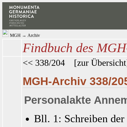
MGH
→
Archiv
Findbuch des MGH-
<< 338/204
[
zur Übersicht
MGH-Archiv 338/20
Personalakte Annem
Bll. 1: Schreiben de