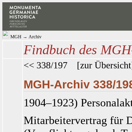
MGH
→
Archiv
Findbuch des MGH-
<< 338/197
[
zur Übersicht
MGH-Archiv 338/19
1904–1923) Personalak
Mitarbeitervertrag für D