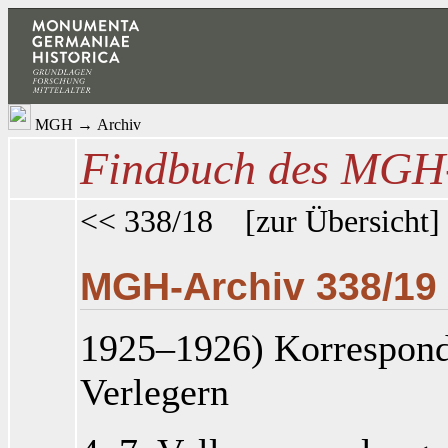
MGH
→
Archiv
Findbuch des MGH-
<< 338/18
[
zur Übersicht
MGH-Archiv 338/19
1925–1926) Korrespond
Verlegern