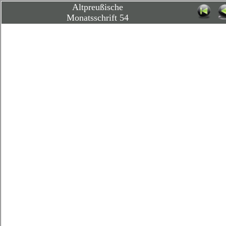
Altpreußische
Monatsschrift 54