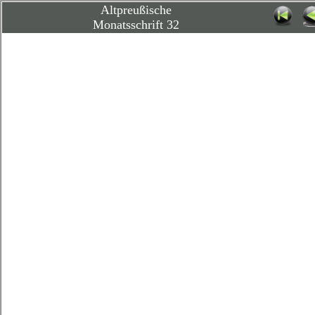
Altpreußische
Monatsschrift 32